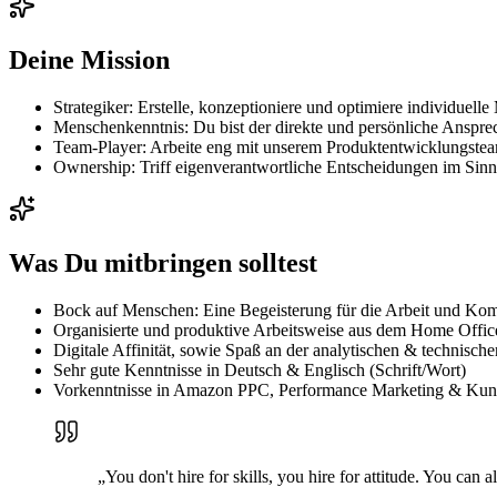
Deine Mission
Strategiker: Erstelle, konzeptioniere und optimiere individue
Menschenkenntnis: Du bist der direkte und persönliche Ansprec
Team-Player: Arbeite eng mit unserem Produktentwicklungst
Ownership: Triff eigenverantwortliche Entscheidungen im Sinn
Was Du mitbringen solltest
Bock auf Menschen: Eine Begeisterung für die Arbeit und Ko
Organisierte und produktive Arbeitsweise aus dem Home Offi
Digitale Affinität, sowie Spaß an der analytischen & technisch
Sehr gute Kenntnisse in Deutsch & Englisch (Schrift/Wort)
Vorkenntnisse in Amazon PPC, Performance Marketing & Kunde
„You don't hire for skills, you hire for attitude. You can a