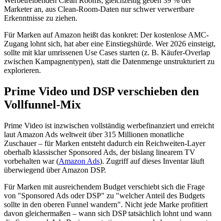
Werbetreibenden Clean Rooms; gleichzeitig geben 39 % der
Marketer an, aus Clean-Room-Daten nur schwer verwertbare
Erkenntnisse zu ziehen.
Für Marken auf Amazon heißt das konkret: Der kostenlose AMC-
Zugang lohnt sich, hat aber eine Einstiegshürde. Wer 2026 einsteigt,
sollte mit klar umrissenen Use Cases starten (z. B. Käufer-Overlap
zwischen Kampagnentypen), statt die Datenmenge unstrukturiert zu
explorieren.
Prime Video und DSP verschieben den
Vollfunnel-Mix
Prime Video ist inzwischen vollständig werbefinanziert und erreicht
laut Amazon Ads weltweit über 315 Millionen monatliche
Zuschauer – für Marken entsteht dadurch ein Reichweiten-Layer
oberhalb klassischer Sponsored Ads, der bislang linearem TV
vorbehalten war (
Amazon Ads
). Zugriff auf dieses Inventar läuft
überwiegend über Amazon DSP.
Für Marken mit ausreichendem Budget verschiebt sich die Frage
von "Sponsored Ads oder DSP" zu "welcher Anteil des Budgets
sollte in den oberen Funnel wandern". Nicht jede Marke profitiert
davon gleichermaßen – wann sich DSP tatsächlich lohnt und wann