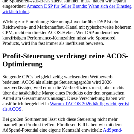
die Sponsored-Ads-Basis zuerst stimmen muss, haben wir separat
eingeordnet:
Amazon DSP für Seller Brands: Wann sich der Einstieg
wirklich lohnt
.
Wichtig zur Einordnung: Streaming-Inventar über DSP ist ein
Reichweiten- und Markenaufbau-Kanal mit typischerweise höherem
CPM, nicht ein direkter ACOS-Hebel. Wer DSP an denselben
kurzfristigen Performance-Kennzahlen misst wie Sponsored
Products, wird ihn fast immer als ineffizient bewerten.
Profit-Steuerung verdrängt reine ACOS-
Optimierung
Steigende CPCs bei gleichzeitig wachsendem Wettbewerb
bedeuten: ACOS als alleinige Steuerungsgröße wird 2026
unzuverlässiger, weil er nur die Werbeeffizienz misst, aber nichts
über die tatsächliche Marge eines Produkts oder den organischen
Anteil am Gesamtumsatz aussagt. Diese Verschiebung haben wir
ausführlich hergeleitet in
Warum TACOS 2026 häufig wichtiger ist
als ACOS
.
Bei großen Sortimenten lässt sich diese Steuerung nicht mehr
manuell pro Produkt treffen. Für diesen Fall haben wir mit dem
AdSpend-Potential eine eigene Kennzahl entwickelt:
AdSpend-