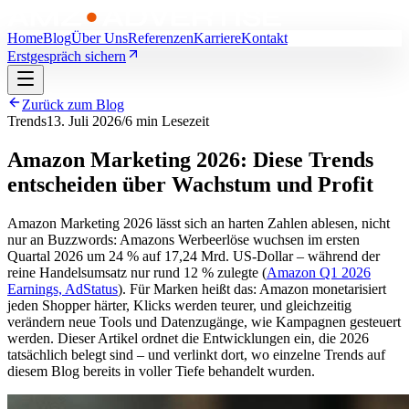
Home
Blog
Über Uns
Referenzen
Karriere
Kontakt
Erstgespräch sichern
Zurück zum Blog
Trends
13. Juli 2026
/
6 min
Lesezeit
Amazon Marketing 2026: Diese Trends
entscheiden über Wachstum und Profit
Amazon Marketing 2026 lässt sich an harten Zahlen ablesen, nicht
nur an Buzzwords: Amazons Werbeerlöse wuchsen im ersten
Quartal 2026 um 24 % auf 17,24 Mrd. US-Dollar – während der
reine Handelsumsatz nur rund 12 % zulegte (
Amazon Q1 2026
Earnings, AdStatus
). Für Marken heißt das: Amazon monetarisiert
jeden Shopper härter, Klicks werden teurer, und gleichzeitig
verändern neue Tools und Datenzugänge, wie Kampagnen gesteuert
werden. Dieser Artikel ordnet die Entwicklungen ein, die 2026
tatsächlich belegt sind – und verlinkt dort, wo einzelne Trends auf
diesem Blog bereits in voller Tiefe behandelt wurden.