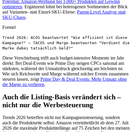
Potential: Amazon-Werbung bei 1.000+ Produkten auf Gewinn
optimieren
. Ergänzend lohnt bei heterogenen Sortimenten der Blick
auf Varianten- statt Einzel-SKU-Ebene:
Parent-Level Analyse statt
SKU-Chaos
.
Formel
Trend 2026: ACOS beantwortet "Wie effizient ist diese
Kampagne?" — TACOS und Marge beantworten "Verdient die
Marke dabei tatsächlich Geld?"
Diese Verschiebung trifft auch budget-intensive Momente im Jahr
direkt: Bei Deal-Events wie Prime Day steigen CPCs saisonal am
stärksten, während der Umsatzdruck gleichzeitig am höchsten ist.
Wie sich Reichweite und Marge während solcher Events zusammen
steuern lassen, zeigt
Prime Day & Deal Events: Mehr Umsatz ohne
die Marge zu verlieren
.
Auch die Listing-Basis verändert sich –
nicht nur die Werbesteuerung
Trends 2026 betreffen nicht nur Kampagnensteuerung, sondern
auch die Produktseite selbst: Amazon vereinheitlicht ab dem 27. Juli
2026 die maximale Produkttitellänge auf 75 Zeichen bei den meisten