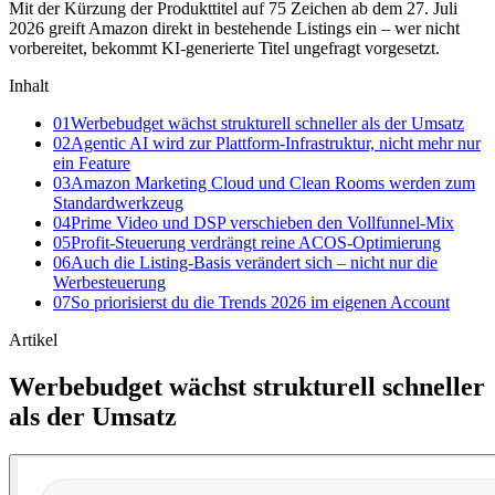
Mit der Kürzung der Produkttitel auf 75 Zeichen ab dem 27. Juli
2026 greift Amazon direkt in bestehende Listings ein – wer nicht
vorbereitet, bekommt KI-generierte Titel ungefragt vorgesetzt.
Inhalt
01
Werbebudget wächst strukturell schneller als der Umsatz
02
Agentic AI wird zur Plattform-Infrastruktur, nicht mehr nur
ein Feature
03
Amazon Marketing Cloud und Clean Rooms werden zum
Standardwerkzeug
04
Prime Video und DSP verschieben den Vollfunnel-Mix
05
Profit-Steuerung verdrängt reine ACOS-Optimierung
06
Auch die Listing-Basis verändert sich – nicht nur die
Werbesteuerung
07
So priorisierst du die Trends 2026 im eigenen Account
Artikel
Werbebudget wächst strukturell schneller
als der Umsatz