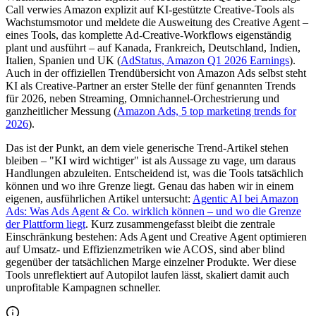
Call verwies Amazon explizit auf KI-gestützte Creative-Tools als
Wachstumsmotor und meldete die Ausweitung des Creative Agent –
eines Tools, das komplette Ad-Creative-Workflows eigenständig
plant und ausführt – auf Kanada, Frankreich, Deutschland, Indien,
Italien, Spanien und UK (
AdStatus, Amazon Q1 2026 Earnings
).
Auch in der offiziellen Trendübersicht von Amazon Ads selbst steht
KI als Creative-Partner an erster Stelle der fünf genannten Trends
für 2026, neben Streaming, Omnichannel-Orchestrierung und
ganzheitlicher Messung (
Amazon Ads, 5 top marketing trends for
2026
).
Das ist der Punkt, an dem viele generische Trend-Artikel stehen
bleiben – "KI wird wichtiger" ist als Aussage zu vage, um daraus
Handlungen abzuleiten. Entscheidend ist, was die Tools tatsächlich
können und wo ihre Grenze liegt. Genau das haben wir in einem
eigenen, ausführlichen Artikel untersucht:
Agentic AI bei Amazon
Ads: Was Ads Agent & Co. wirklich können – und wo die Grenze
der Plattform liegt
. Kurz zusammengefasst bleibt die zentrale
Einschränkung bestehen: Ads Agent und Creative Agent optimieren
auf Umsatz- und Effizienzmetriken wie ACOS, sind aber blind
gegenüber der tatsächlichen Marge einzelner Produkte. Wer diese
Tools unreflektiert auf Autopilot laufen lässt, skaliert damit auch
unprofitable Kampagnen schneller.