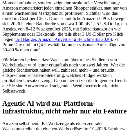
Momentaufnahme, sondern zeigt eine strukturelle Verschiebung:
Amazon monetarisiert jeden einzelnen Shopper stärker, statt nur von
einem wachsenden Marktplatz zu profitieren. Sichtbar wird das
direkt im Cost-per-Click: Durchschnittliche Amazon-CPCs bewegen
sich 2026 in einer Bandbreite von etwa 1,00 bis 1,25 US-Dollar, ein
Anstieg von 8–12 % gegenüber 2025, mit Spitzenkategorien wie
Supplements oder Elektronik, die teils über 3 US-Dollar pro Klick
liegen (
Ad Badger, Amazon Advertising Benchmarks 2026
). Zu
Prime Day und im Q4-Geschäft kommen saisonale Aufschläge von
30–80 % oben drauf.
Für Marken bedeutet das: Wachstum über reines Skalieren von
Werbebudget wird teurer erkauft als noch vor zwei Jahren. Wer die
gleiche Sichtbarkeit halten will, zahlt real mehr – und braucht
entsprechend schärfere Steuerung, welches Budget wirklich
profitablen Umsatz erzeugt. Genau hier setzen die folgenden Trends
an: Sie sind Antworten auf steigenden Wettbewerbsdruck, nicht
Selbstzweck.
Agentic AI wird zur Plattform-
Infrastruktur, nicht mehr nur ein Feature
Amazon selbst nennt KI-Werkzeuge als einen zentralen
Wachstumstreiber der eigenen Werbeerlöse: Im Q1-2026-Earnings-