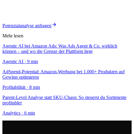
Lass uns gemeinsam dein ungenutztes Amazon-Potenzial aufdecken
— kostenlos und unverbindlich.
Potenzialanalyse anfragen
Mehr lesen
Agentic AI bei Amazon Ads: Was Ads Agent & Co. wirklich
können – und wo die Grenze der Plattform liegt
Agentic AI
·
9 min
AdSpend-Potential: Amazon-Werbung bei 1.000+ Produkten auf
Gewinn optimieren
Profitabilität
·
8 min
Parent-Level Analyse statt SKU-Chaos: So steuerst du Sortimente
profitabler
Analytics
·
6 min