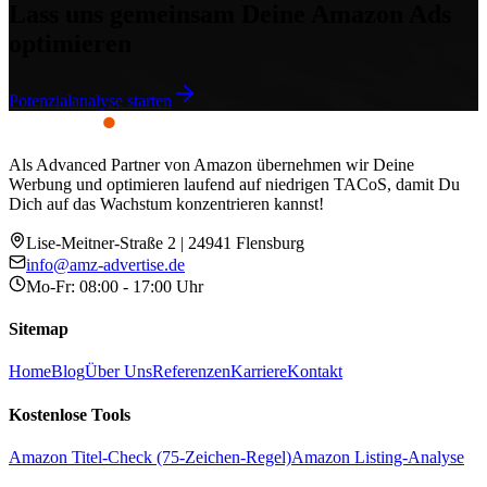
Lass uns gemeinsam Deine Amazon Ads
optimieren
Potenzialanalyse starten
Als Advanced Partner von Amazon übernehmen wir Deine
Werbung und optimieren laufend auf niedrigen TACoS, damit Du
Dich auf das Wachstum konzentrieren kannst!
Lise-Meitner-Straße 2 | 24941 Flensburg
info@amz-advertise.de
Mo-Fr: 08:00 - 17:00 Uhr
Sitemap
Home
Blog
Über Uns
Referenzen
Karriere
Kontakt
Kostenlose Tools
Amazon Titel-Check (75-Zeichen-Regel)
Amazon Listing-Analyse